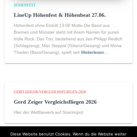
HÖHENFEST
LineUp Höhenfest & Höhenbeat 27.06.
Höhenfest ohne Eintritt 13:00 Motte Die Band aus
Bremen und Münster steht mit ihrem Namen für puren
Indie Rock. Das Trio, bestehend aus Jan-Philipp Redlich
(Schlagzeug), Max Steppat (Gitarre/Gesang) und Mona
Thaden (Bass/Gesang), spielt seit
Weiterlesen…
GERD-ZEIGER-VERGLEICHSFLIEGEN-2026
Gerd Zeiger Vergleichsfliegen 2026
Hier der Wettbewerb auf Soarinspot
Diese Website benutzt Cookies. Wenn du die Website weiter