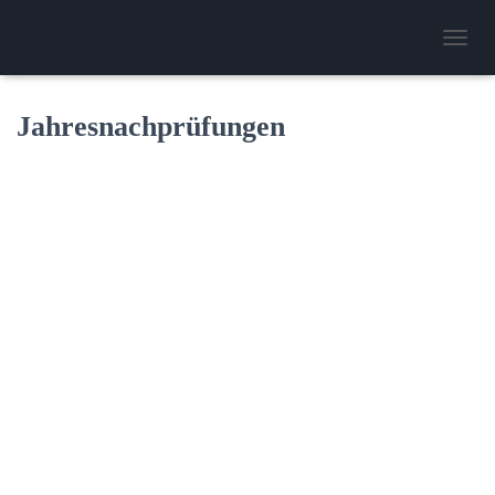
N
A
V
I
Jahresnachprüfungen
G
A
T
I
O
N
U
M
S
C
H
A
L
T
E
N