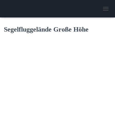
N
A
V
I
Segelfluggelände Große Höhe
G
A
T
I
O
N
U
M
S
C
H
A
L
T
E
N