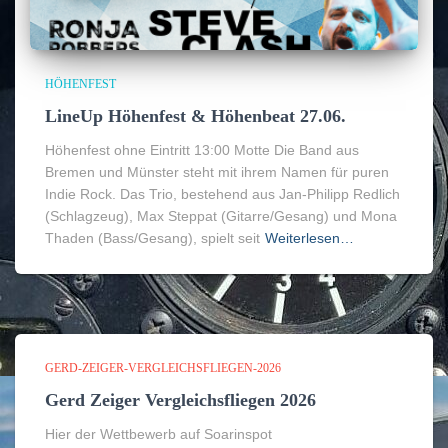
HÖHENFEST
LineUp Höhenfest & Höhenbeat 27.06.
Höhenfest ohne Eintritt 13:00 Motte Die Band aus
Bremen und Münster steht mit ihrem Namen für puren
Indie Rock. Das Trio, bestehend aus Jan-Philipp Redlich
(Schlagzeug), Max Steppat (Gitarre/Gesang) und Mona
Thaden (Bass/Gesang), spielt seit
Weiterlesen…
GERD-ZEIGER-VERGLEICHSFLIEGEN-2026
Gerd Zeiger Vergleichsfliegen 2026
Hier der Wettbewerb auf Soarinspot