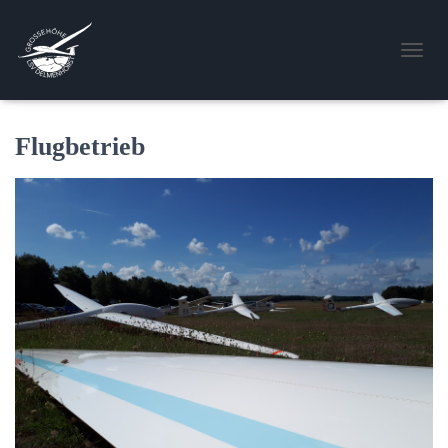
N
A
V
I
Flugbetrieb
G
A
T
I
O
N
U
M
S
C
H
A
L
T
E
N