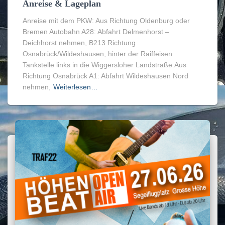
Anreise & Lageplan
Anreise mit dem PKW: Aus Richtung Oldenburg oder
Bremen Autobahn A28: Abfahrt Delmenhorst –
Deichhorst nehmen, B213 Richtung
Osnabrück/Wildeshausen, hinter der Raiffeisen
Tankstelle links in die Wiggersloher Landstraße.Aus
Richtung Osnabrück A1: Abfahrt Wildeshausen Nord
nehmen,
Weiterlesen…