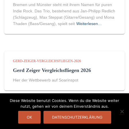
Bremen und Münster steht mit ihrem Namen für puren
Indie Rock. Das Trio, bestehend aus Jan-Philipp Redlich
(Schlagzeug), Max Steppat (Gitarre/Gesang) und Mona
Thaden (Bass/Gesang), spielt seit
Weiterlesen…
GERD-ZEIGER-VERGLEICHSFLIEGEN-2026
Gerd Zeiger Vergleichsfliegen 2026
Hier der Wettbewerb auf Soarinspot
Diese Website benutzt Cookies. Wenn du die Website weiter
nutzt, gehen wir von deinem Einverständnis aus.
DATENSCHUTZERKLÄRUNG
KONTAKT
OK
DATENSCHUTZERKLÄRUNG