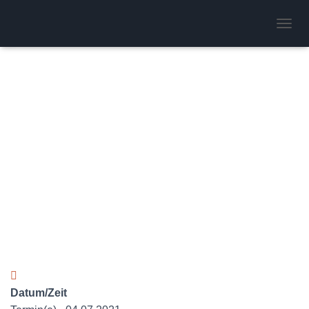
Flugbetrieb
N
A
V
I
G
A
T
I
O
N
U
M
S
C
H
A
L
T
E
N
Datum/Zeit