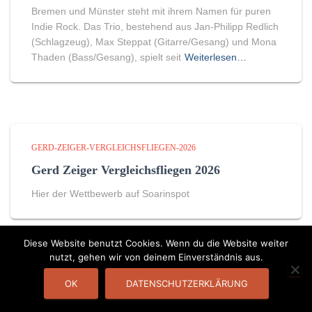
Bremen und Münster steht mit ihrem Namen für puren
Indie Rock. Das Trio, bestehend aus Jan-Philipp Redlich
(Schlagzeug), Max Steppat (Gitarre/Gesang) und Mona
Thaden (Bass/Gesang), spielt seit
Weiterlesen…
GERD-ZEIGER-VERGLEICHSFLIEGEN-2026
Gerd Zeiger Vergleichsfliegen 2026
Hier der Wettbewerb auf Soarinspot
Diese Website benutzt Cookies. Wenn du die Website weiter
nutzt, gehen wir von deinem Einverständnis aus.
DATENSCHUTZERKLÄRUNG
KONTAKT
OK
DATENSCHUTZERKLÄRUNG