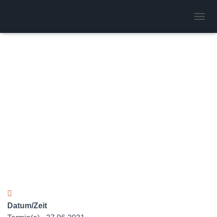
Flugbetrieb
N
A
V
I
G
A
T
I
O
N
U
M
S
C
H
A
L
T
E
N
Datum/Zeit