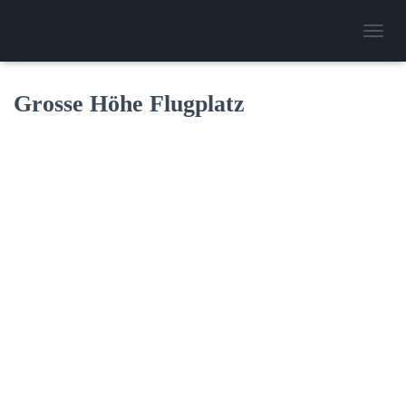
N
A
V
I
Grosse Höhe Flugplatz
G
A
T
I
O
N
U
M
S
C
H
A
L
T
E
N