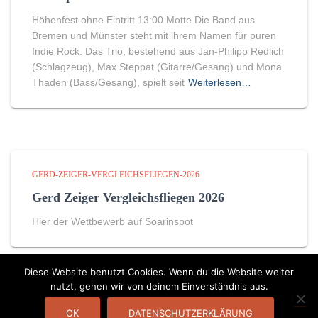
Höhenfest ohne Eintritt 13:00 Motte Die Band aus
Bremen und Münster steht mit ihrem Namen für puren
Indie Rock. Das Trio, bestehend aus Jan-Philipp Redlich
(Schlagzeug), Max Steppat (Gitarre/Gesang) und Mona
Thaden (Bass/Gesang), spielt seit
Weiterlesen…
GERD-ZEIGER-VERGLEICHSFLIEGEN-2026
Gerd Zeiger Vergleichsfliegen 2026
Hier der Wettbewerb auf Soarinspot
Diese Website benutzt Cookies. Wenn du die Website weiter
nutzt, gehen wir von deinem Einverständnis aus.
DATENSCHUTZERKLÄRUNG
KONTAKT
OK
DATENSCHUTZERKLÄRUNG