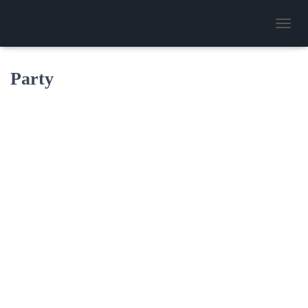
N
A
V
I
Party
G
A
T
I
O
N
U
M
S
C
H
A
L
T
E
N