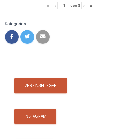
«
‹
von
3
›
»
Kategorien: