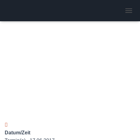
Flugbetrieb
N
A
V
I
G
A
T
I
O
N
U
M
S
C
H
A
L
T
E
N
Datum/Zeit