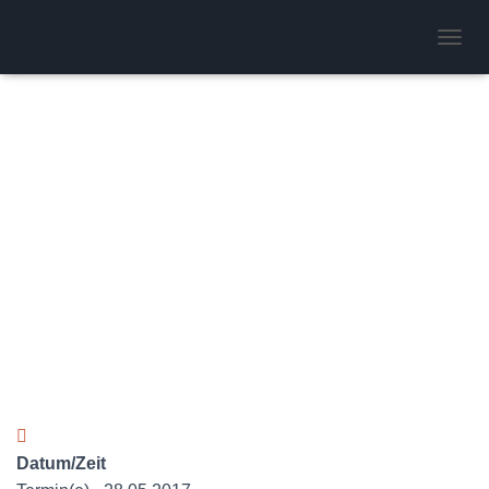
Flugbetrieb
N
A
V
I
G
A
T
I
O
N
U
M
S
C
H
A
L
T
E
N
Datum/Zeit