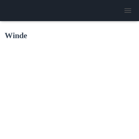
N
A
V
I
Winde
G
A
T
I
O
N
U
M
S
C
H
A
L
T
E
N