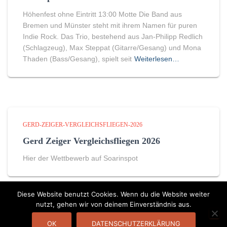
Höhenfest ohne Eintritt 13:00 Motte Die Band aus
Bremen und Münster steht mit ihrem Namen für puren
Indie Rock. Das Trio, bestehend aus Jan-Philipp Redlich
(Schlagzeug), Max Steppat (Gitarre/Gesang) und Mona
Thaden (Bass/Gesang), spielt seit
Weiterlesen…
GERD-ZEIGER-VERGLEICHSFLIEGEN-2026
Gerd Zeiger Vergleichsfliegen 2026
Hier der Wettbewerb auf Soarinspot
Diese Website benutzt Cookies. Wenn du die Website weiter
nutzt, gehen wir von deinem Einverständnis aus.
DATENSCHUTZERKLÄRUNG
KONTAKT
OK
DATENSCHUTZERKLÄRUNG